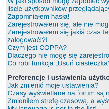
W jaki sposób mogę zapobiec wy
liście użytkowników przeglądają
Zapomniałem hasła!
Zarejestrowałem się, ale nie mog
Zarejestrowałem się jakiś czas t
zalogować!?!
Czym jest COPPA?
Dlaczego nie mogę się zarejest
Co robi funkcja „Usuń ciasteczka
Preferencje i ustawienia użyt
Jak zmienić moje ustawienia?
Czasy wyświetlane na forum są n
Zmieniłem strefę czasową, a wyśw
My language is not in the list!