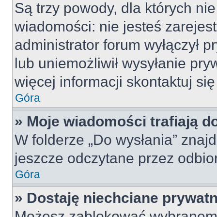
Są trzy powody, dla których n
wiadomości: nie jesteś zarejes
administrator forum wyłączył 
lub uniemożliwił wysyłanie pry
więcej informacji skontaktuj si
Góra
» Moje wiadomości trafiają d
W folderze „Do wysłania” znajd
jeszcze odczytane przez odbio
Góra
» Dostaję niechciane prywat
Możesz zablokować wybranemu