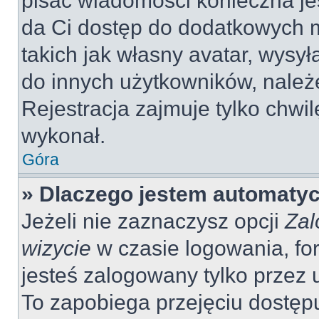
pisać wiadomości konieczna jes
da Ci dostęp do dodatkowych m
takich jak własny avatar, wysy
do innych użytkowników, należ
Rejestracja zajmuje tylko chwil
wykonał.
Góra
» Dlaczego jestem automaty
Jeżeli nie zaznaczysz opcji
Zal
wizycie
w czasie logowania, fo
jesteś zalogowany tylko przez 
To zapobiega przejęciu dostęp