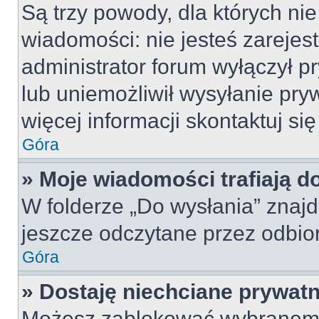
Są trzy powody, dla których n
wiadomości: nie jesteś zarejes
administrator forum wyłączył 
lub uniemożliwił wysyłanie pry
więcej informacji skontaktuj si
Góra
» Moje wiadomości trafiają d
W folderze „Do wysłania” znajd
jeszcze odczytane przez odbio
Góra
» Dostaję niechciane prywat
Możesz zablokować wybranemu