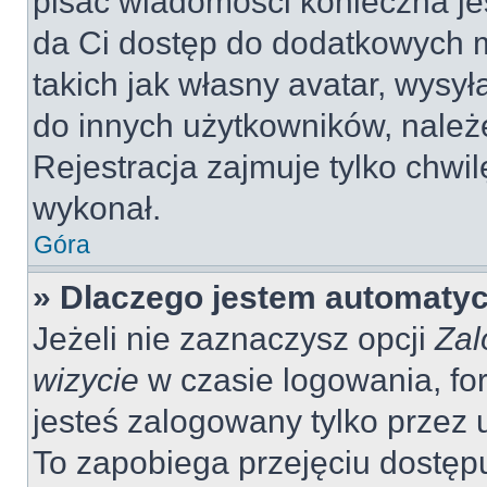
pisać wiadomości konieczna jes
da Ci dostęp do dodatkowych m
takich jak własny avatar, wysy
do innych użytkowników, należ
Rejestracja zajmuje tylko chwil
wykonał.
Góra
» Dlaczego jestem automaty
Jeżeli nie zaznaczysz opcji
Zal
wizycie
w czasie logowania, fo
jesteś zalogowany tylko przez 
To zapobiega przejęciu dostęp