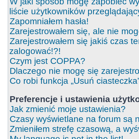
W jaki sposób mogę zapobiec wy
liście użytkowników przeglądają
Zapomniałem hasła!
Zarejestrowałem się, ale nie mog
Zarejestrowałem się jakiś czas t
zalogować!?!
Czym jest COPPA?
Dlaczego nie mogę się zarejest
Co robi funkcja „Usuń ciasteczka
Preferencje i ustawienia użyt
Jak zmienić moje ustawienia?
Czasy wyświetlane na forum są n
Zmieniłem strefę czasową, a wyśw
My language is not in the list!