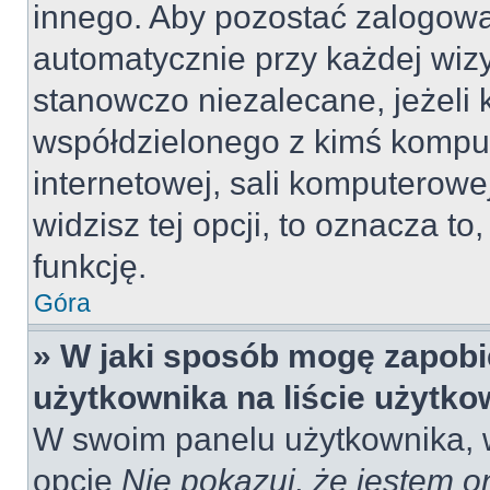
innego. Aby pozostać zalogow
automatycznie przy każdej wizy
stanowczo niezalecane, jeżeli 
współdzielonego z kimś komput
internetowej, sali komputerowej 
widzisz tej opcji, to oznacza to
funkcję.
Góra
» W jaki sposób mogę zapobi
użytkownika na liście użytk
W swoim panelu użytkownika, w
opcję
Nie pokazuj, że jestem o