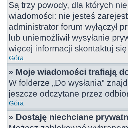
Są trzy powody, dla których n
wiadomości: nie jesteś zarejes
administrator forum wyłączył 
lub uniemożliwił wysyłanie pry
więcej informacji skontaktuj si
Góra
» Moje wiadomości trafiają d
W folderze „Do wysłania” znajd
jeszcze odczytane przez odbio
Góra
» Dostaję niechciane prywat
Możesz zablokować wybranemu