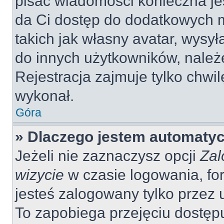
pisać wiadomości konieczna jes
da Ci dostęp do dodatkowych m
takich jak własny avatar, wysy
do innych użytkowników, należ
Rejestracja zajmuje tylko chwil
wykonał.
Góra
» Dlaczego jestem automaty
Jeżeli nie zaznaczysz opcji
Zal
wizycie
w czasie logowania, fo
jesteś zalogowany tylko przez 
To zapobiega przejęciu dostęp