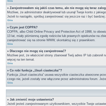
Góra
» Zarejestrowałem się jakiś czas temu, ale nie mogę się teraz zalo
Możliwe, że administrator deaktywował lub usunął Twoje konto z jakie
Jeżeli to nastąpiło, spróbuj zarejestrować się jeszcze raz i być bardz
Góra
» Czym jest COPPA?
COPPA, albo Child Online Privacy and Protection Act of 1998, to obow
13 lat, miały piśmienną zgodę rodziców lub prawnych opiekunów na zbier
zarejestrować się na stronie WWW, skontaktuj się z prawnikiem.
Góra
» Dlaczego nie mogę się zarejestrować?
Możliwe jest, że właściciel strony zbanował Twój adres IP lub zabronił 
więcej na ten temat.
Góra
» Co robi funkcja „Usuń ciasteczka”?
Funkcja „Usuń ciasteczka” usuwa wszystkie ciasteczka utworzone przez 
czego nie, jeżeli zostały one włączone przez administratora forum. Je
Góra
» Jak zmienić moje ustawienia?
Jeżeli jesteś zarejestrowanym użytkownikiem, wszystkie Twoje ustawien