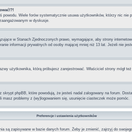
gować!?!
goś powodu. Wiele forów systematycznie usuwa użytkowników, którzy nic nie 
iej zaangażowanym w dyskusje.
iązujące w Stanach Zjednoczonych prawo, wymagające, aby strony internetowe
anie informacji prywatnych od osoby mającej mniej niż 13 lat. Jeżeli nie jes
nazwy użytkownika, którą próbujesz zarejestrować. Właściciel strony mógł też
skrypt phpBB, które powodują, że jesteś nadal zalogowany na forum. Dostarc
żeli masz problemy z (wy)logowaniem się, usunięcie ciasteczek może pomóc.
Preferencje i ustawienia użytkowników
ia są zapisywane w bazie danych forum. Żeby je zmienić, zajrzyj do swojego