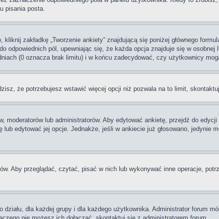
 pisania posta.
 kliknij zakładkę „Tworzenie ankiety” znajdującą się poniżej głównego formula
do odpowiednich pól, upewniając się, że każda opcja znajduje się w osobnej li
dniach (0 oznacza brak limitu) i w końcu zadecydować, czy użytkownicy mog
dzisz, że potrzebujesz wstawić więcej opcji niż pozwala na to limit, skontaktu
w, moderatorów lub administratorów. Aby edytować ankietę, przejdź do edycj
tę lub edytować jej opcje. Jednakże, jeśli w ankiecie już głosowano, jedynie
ów. Aby przeglądać, czytać, pisać w nich lub wykonywać inne operacje, potr
iału, dla każdej grupy i dla każdego użytkownika. Administrator forum mógł
laczego nie możesz ich dołączać, skontaktuj się z administratorem forum.