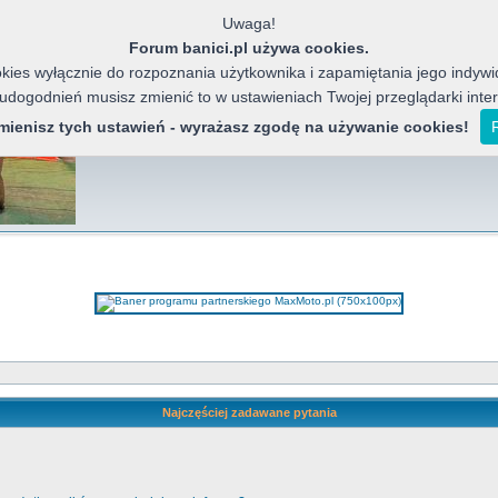
Uwaga!
Forum banici.pl używa cookies.
ies wyłącznie do rozpoznania użytkownika i zapamiętania jego indywid
 udogodnień musisz zmienić to w ustawieniach Twojej przeglądarki inte
Banici Azja
Forum miłośników chińskich motocykli, j
zmienisz tych ustawień - wyrażasz zgodę na używanie cookies!
Najczęściej zadawane pytania