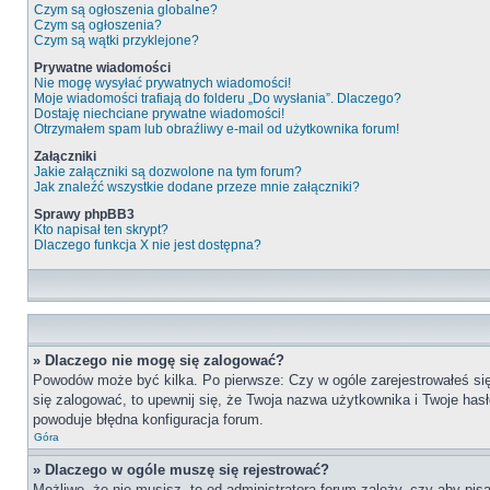
Czym są ogłoszenia globalne?
Czym są ogłoszenia?
Czym są wątki przyklejone?
Prywatne wiadomości
Nie mogę wysyłać prywatnych wiadomości!
Moje wiadomości trafiają do folderu „Do wysłania”. Dlaczego?
Dostaję niechciane prywatne wiadomości!
Otrzymałem spam lub obraźliwy e-mail od użytkownika forum!
Załączniki
Jakie załączniki są dozwolone na tym forum?
Jak znaleźć wszystkie dodane przeze mnie załączniki?
Sprawy phpBB3
Kto napisał ten skrypt?
Dlaczego funkcja X nie jest dostępna?
» Dlaczego nie mogę się zalogować?
Powodów może być kilka. Po pierwsze: Czy w ogóle zarejestrowałeś się n
się zalogować, to upewnij się, że Twoja nazwa użytkownika i Twoje hasł
powoduje błędna konfiguracja forum.
Góra
» Dlaczego w ogóle muszę się rejestrować?
Możliwe, że nie musisz, to od administratora forum zależy, czy aby pis