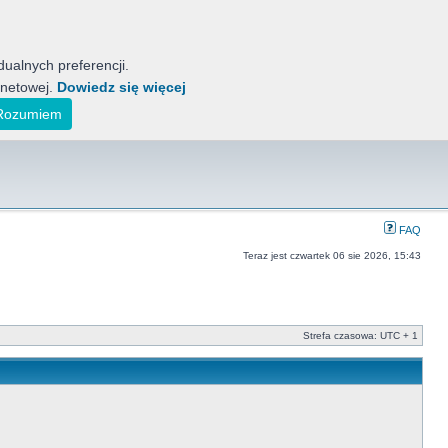
ualnych preferencji.
rnetowej.
Dowiedz się więcej
tyckich Motocykli
ak również koreańskich, indyjskich i japońskich.
Rozumiem
FAQ
Teraz jest czwartek 06 sie 2026, 15:43
Strefa czasowa: UTC + 1