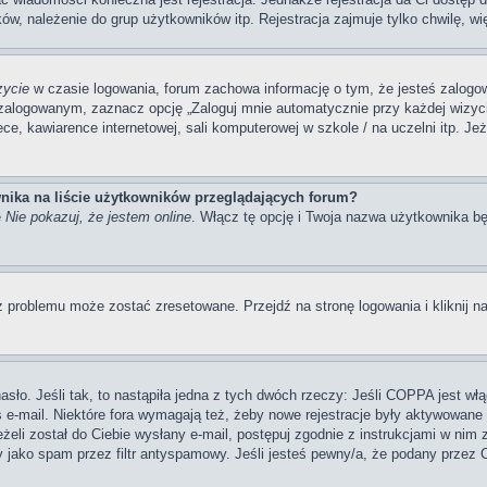
ów, należenie do grup użytkowników itp. Rejestracja zajmuje tylko chwilę, wi
zycie
w czasie logowania, forum zachowa informację o tym, że jesteś zalogow
zalogowanym, zaznacz opcję „Zaloguj mnie automatycznie przy każdej wizycie
, kawiarence internetowej, sali komputerowej w szkole / na uczelni itp. Jeżel
nika na liście użytkowników przeglądających forum?
ę
Nie pokazuj, że jestem online
. Włącz tę opcję i Twoja nazwa użytkownika bę
 problemu może zostać zresetowane. Przejdź na stronę logowania i kliknij na
ło. Jeśli tak, to nastąpiła jedna z tych dwóch rzeczy: Jeśli COPPA jest włą
s e-mail. Niektóre fora wymagają też, żeby nowe rejestracje były aktywowane
eżeli został do Ciebie wysłany e-mail, postępuj zgodnie z instrukcjami w nim
y jako spam przez filtr antyspamowy. Jeśli jesteś pewny/a, że podany przez C