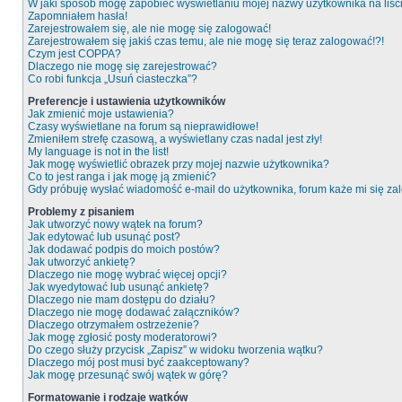
W jaki sposób mogę zapobiec wyświetlaniu mojej nazwy użytkownika na liś
Zapomniałem hasła!
Zarejestrowałem się, ale nie mogę się zalogować!
Zarejestrowałem się jakiś czas temu, ale nie mogę się teraz zalogować!?!
Czym jest COPPA?
Dlaczego nie mogę się zarejestrować?
Co robi funkcja „Usuń ciasteczka”?
Preferencje i ustawienia użytkowników
Jak zmienić moje ustawienia?
Czasy wyświetlane na forum są nieprawidłowe!
Zmieniłem strefę czasową, a wyświetlany czas nadal jest zły!
My language is not in the list!
Jak mogę wyświetlić obrazek przy mojej nazwie użytkownika?
Co to jest ranga i jak mogę ją zmienić?
Gdy próbuję wysłać wiadomość e-mail do użytkownika, forum każe mi się z
Problemy z pisaniem
Jak utworzyć nowy wątek na forum?
Jak edytować lub usunąć post?
Jak dodawać podpis do moich postów?
Jak utworzyć ankietę?
Dlaczego nie mogę wybrać więcej opcji?
Jak wyedytować lub usunąć ankietę?
Dlaczego nie mam dostępu do działu?
Dlaczego nie mogę dodawać załączników?
Dlaczego otrzymałem ostrzeżenie?
Jak mogę zgłosić posty moderatorowi?
Do czego służy przycisk „Zapisz” w widoku tworzenia wątku?
Dlaczego mój post musi być zaakceptowany?
Jak mogę przesunąć swój wątek w górę?
Formatowanie i rodzaje wątków