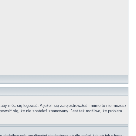
 aby móc się logować. A jeżeli się zarejestrowałeś i mimo to nie możesz
upewnić się, że nie zostałeś zbanowany. Jest też możliwe, że problem
 do dodatkowych możliwości niedostępnych dla gości, takich jak własny