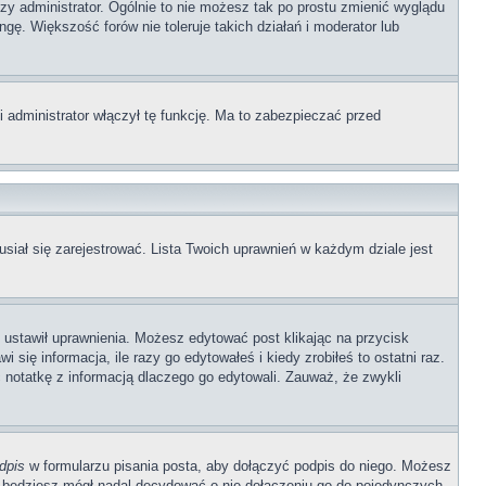
zy administrator. Ogólnie to nie możesz tak po prostu zmienić wyglądu
gę. Większość forów nie toleruje takich działań i moderator lub
 administrator włączył tę funkcję. Ma to zabezpieczać przed
siał się zarejestrować. Lista Twoich uprawnień w każdym dziale jest
b ustawił uprawnienia. Możesz edytować post klikając na przycisk
się informacja, ile razy go edytowałeś i kiedy zrobiłeś to ostatni raz.
wić notatkę z informacją dlaczego go edytowali. Zauważ, że zwykli
dpis
w formularzu pisania posta, aby dołączyć podpis do niego. Możesz
 będziesz mógł nadal decydować o nie dołączeniu go do pojedynczych