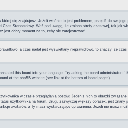
w której się znajdujesz. Jeżeli właśnie to jest problemem, przejdź do swojeg
ki Czas Standardowy. Weź pod uwagę, że zmiana strefy czasowej, tak jak w
raz jest dobry moment na to, żeby się zarejestrować.
prawidłowo, a czas nadal jest wyświetlany nieprawidłowo, to znaczy, że czas 
ranslated this board into your language. Try asking the board administrator if
 found at the phpBB website (see link at the bottom of board pages).
użytkownika w czasie przeglądania postów. Jeden z nich to obrazki związan
 status użytkownika na forum. Drugi, zazwyczaj większy obrazek, jest znany j
unkcje avatarów, a Ty masz wystarczające uprawnienia. Jeżeli nie masz możli