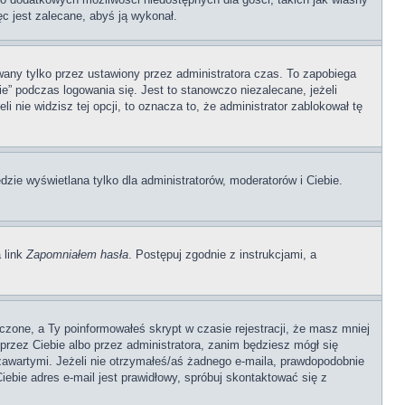
ęc jest zalecane, abyś ją wykonał.
any tylko przez ustawiony przez administratora czas. To zapobiega
” podczas logowania się. Jest to stanowczo niezalecane, jeżeli
i nie widzisz tej opcji, to oznacza to, że administrator zablokował tę
dzie wyświetlana tylko dla administratorów, moderatorów i Ciebie.
 link
Zapomniałem hasła
. Postępuj zgodnie z instrukcjami, a
czone, a Ty poinformowałeś skrypt w czasie rejestracji, że masz mniej
 przez Ciebie albo przez administratora, zanim będziesz mógł się
 zawartymi. Jeżeli nie otrzymałeś/aś żadnego e-maila, prawdopodobnie
iebie adres e-mail jest prawidłowy, spróbuj skontaktować się z