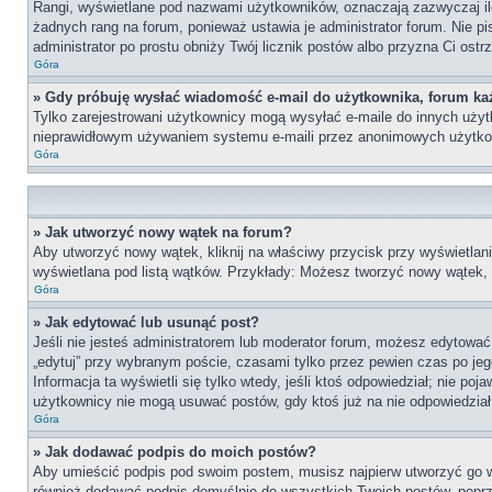
Rangi, wyświetlane pod nazwami użytkowników, oznaczają zazwyczaj ile 
żadnych rang na forum, ponieważ ustawia je administrator forum. Nie pis
administrator po prostu obniży Twój licznik postów albo przyzna Ci ostr
Góra
» Gdy próbuję wysłać wiadomość e-mail do użytkownika, forum ka
Tylko zarejestrowani użytkownicy mogą wysyłać e-maile do innych użytko
nieprawidłowym używaniem systemu e-maili przez anonimowych użytko
Góra
» Jak utworzyć nowy wątek na forum?
Aby utworzyć nowy wątek, kliknij na właściwy przycisk przy wyświetlan
wyświetlana pod listą wątków. Przykłady: Możesz tworzyć nowy wątek,
Góra
» Jak edytować lub usunąć post?
Jeśli nie jesteś administratorem lub moderator forum, możesz edytować 
„edytuj” przy wybranym poście, czasami tylko przez pewien czas po jego 
Informacja ta wyświetli się tylko wtedy, jeśli ktoś odpowiedział; nie po
użytkownicy nie mogą usuwać postów, gdy ktoś już na nie odpowiedział
Góra
» Jak dodawać podpis do moich postów?
Aby umieścić podpis pod swoim postem, musisz najpierw utworzyć go 
również dodawać podpis domyślnie do wszystkich Twoich postów, poprz