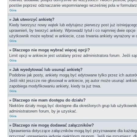
postów poprzez odznaczanie wspomnianego wcześniej pola w formularzu
Góra
» Jak utworzyć ankietę?
Kiedy tworzysz nowy wątek lub edytujesz pierwszy post już istniejącego,
uprawnień, by tworzyć ankiety. Wprowadź tytuł i co najmniej dwie opcje 
użytkownik może wybrać w ankiecie, czas trwania ankiety wyrażony w 
Góra
» Dlaczego nie mogę wybrać więcej opcji?
Limit opcji w ankiecie jest ustalany przez administratora forum. Jeśli są
Góra
» Jak wyedytować lub usunąć ankietę?
Podobnie jak posty, ankiety mogą być edytowane tylko przez ich autoró
Jeśli nikt jeszcze nie głosował w ankiecie, jej autor może usunąć ankie
zapobiega modyfikowaniu ankiety, kiedy ta już trwa.
Góra
» Dlaczego nie mam dostępu do działu?
Niektóre działy mogą być dostępne dla określonych grup lub użytkownik
administratorem forum, by je uzyskać.
Góra
» Dlaczego nie mogę dodawać załączników?
Uprawnienia dotyczące załączników mogą być przyznawane dla każdego dz
przyznać uprawnienia jedynie niektórym grupom. Jeśli nie rozumiesz, d