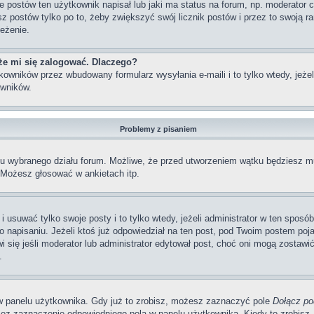
postów ten użytkownik napisał lub jaki ma status na forum, np. moderator c
z postów tylko po to, żeby zwiększyć swój licznik postów i przez to swoją ran
zeżenie.
że mi się zalogować. Dlaczego?
wników przez wbudowany formularz wysyłania e-maili i to tylko wtedy, jeżeli
wników.
Problemy z pisaniem
iu wybranego działu forum. Możliwe, że przed utworzeniem wątku będziesz mu
 Możesz głosować w ankietach itp.
i usuwać tylko swoje posty i to tylko wtedy, jeżeli administrator w ten sposó
napisaniu. Jeżeli ktoś już odpowiedział na ten post, pod Twoim postem pojawi 
jawi się jeśli moderator lub administrator edytował post, choć oni mogą zosta
.
w panelu użytkownika. Gdy już to zrobisz, możesz zaznaczyć pole
Dołącz po
ez zaznaczenie odpowiedniego pola w panelu użytkownika. Kiedy to zrobisz,