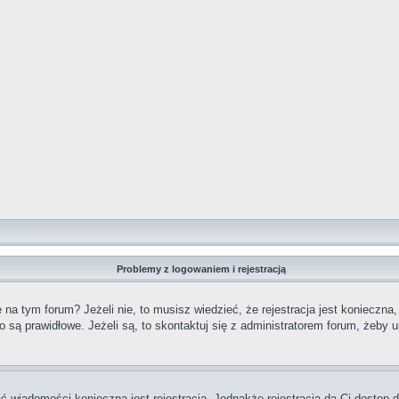
Problemy z logowaniem i rejestracją
a tym forum? Jeżeli nie, to musisz wiedzieć, że rejestracja jest konieczna,
o są prawidłowe. Jeżeli są, to skontaktuj się z administratorem forum, żeby 
ać wiadomości konieczna jest rejestracja. Jednakże rejestracja da Ci dostęp