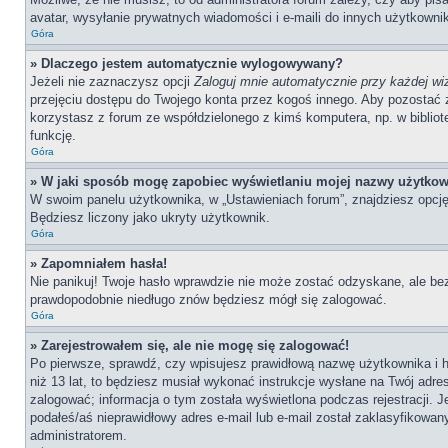
avatar, wysyłanie prywatnych wiadomości i e-maili do innych użytkownik
Góra
» Dlaczego jestem automatycznie wylogowywany?
Jeżeli nie zaznaczysz opcji
Zaloguj mnie automatycznie przy każdej wi
przejęciu dostępu do Twojego konta przez kogoś innego. Aby pozostać 
korzystasz z forum ze współdzielonego z kimś komputera, np. w bibliotece
funkcję.
Góra
» W jaki sposób mogę zapobiec wyświetlaniu mojej nazwy użytkow
W swoim panelu użytkownika, w „Ustawieniach forum”, znajdziesz opcj
Będziesz liczony jako ukryty użytkownik.
Góra
» Zapomniałem hasła!
Nie panikuj! Twoje hasło wprawdzie nie może zostać odzyskane, ale bez
prawdopodobnie niedługo znów będziesz mógł się zalogować.
Góra
» Zarejestrowałem się, ale nie mogę się zalogować!
Po pierwsze, sprawdź, czy wpisujesz prawidłową nazwę użytkownika i has
niż 13 lat, to będziesz musiał wykonać instrukcje wysłane na Twój adre
zalogować; informacja o tym została wyświetlona podczas rejestracji. J
podałeś/aś nieprawidłowy adres e-mail lub e-mail został zaklasyfikowan
administratorem.