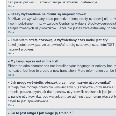
Ten panel pozwoli Ci zmienić swoje ustawienia i preferencje.
Góra
» Czasy wyświetlane na forum są nieprawidłowe!
Możliwe, że wyświetlany czas pochodzi z innej strefy czasowej niż ta, 
Twoim położeniem, np. w Europie Centralnej wybierz Środkowoeuropejs
zarejestrowanych użytkowników. Jeżeli nie jesteś zarejestrowany, to te
Góra
» Zmieniłem strefę czasową, a wyświetlany czas nadal jest zły!
Jeżeli jesteś pewny/a, że ustawiłeś/aś strefę czasową i czas letni/DST 
naprawił problem.
Góra
» My language is not in the list!
Either the administrator has not installed your language or nobody has t
not exist, feel free to create a new translation. More information can be
Góra
» Jak mogę wyświetlić obrazek przy mojej nazwie użytkownika?
Istnieją dwa rodzaje obrazków wyświetlanych (zazwyczaj) przy nazwie 
kropek, pokazujących jak dużo postów użytkownik napisał lub jaki jest
w panelu użytkownika, pod warunkiem, że administrator forum włączył f
czym to jest spowodowane.
Góra
» Co to jest ranga i jak mogę ją zmienić?