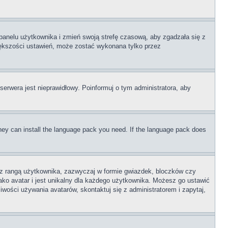
o panelu użytkownika i zmień swoją strefę czasową, aby zgadzała się z
iększości ustawień, może zostać wykonana tylko przez
serwera jest nieprawidłowy. Poinformuj o tym administratora, aby
 they can install the language pack you need. If the language pack does
e z rangą użytkownika, zazwyczaj w formie gwiazdek, bloczków czy
ako avatar i jest unikalny dla każdego użytkownika. Możesz go ustawić
wości używania avatarów, skontaktuj się z administratorem i zapytaj,