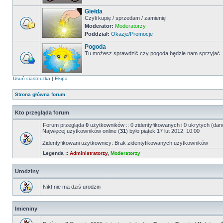
Giełda
Czyli kupię / sprzedam / zamienię
Moderator:
Moderatorzy
Poddział:
Okazje/Promocje
Pogoda
Tu możesz sprawdzić czy pogoda będzie nam sprzyjać
Usuń ciasteczka
|
Ekipa
Strona główna forum
Kto przegląda forum
Forum przegląda
0
użytkowników :: 0 zidentyfikowanych i 0 ukrytych (dane
Najwięcej użytkowników online (
31
) było piątek 17 lut 2012, 10:00
Zidentyfikowani użytkownicy: Brak zidentyfikowanych użytkowników
Legenda ::
Administratorzy
,
Moderatorzy
Urodziny
Nikt nie ma dziś urodzin
Imieniny