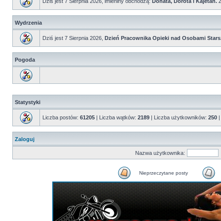
Dziś jest 7 Sierpnia 2026, imieniny obchodzą:
Donata, Dorota i Kajetan.
Ż
Wydrzenia
Dziś jest 7 Sierpnia 2026,
Dzień Pracownika Opieki nad Osobami Stars
Pogoda
Statystyki
Liczba postów:
61205
| Liczba wątków:
2189
| Liczba użytkowników:
250
|
Zaloguj
Nazwa użytkownika:
Nieprzeczytane posty