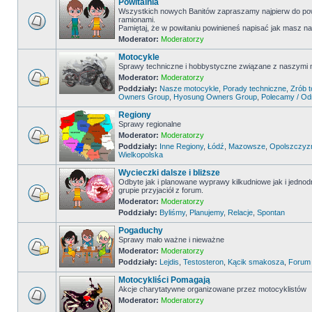
Powitalnia
Wszystkich nowych Banitów zapraszamy najpierw do powi
ramionami.
Pamiętaj, że w powitaniu powinieneś napisać jak masz na
Moderator:
Moderatorzy
Motocykle
Sprawy techniczne i hobbystyczne związane z naszymi
Moderator:
Moderatorzy
Poddziały:
Nasze motocykle
,
Porady techniczne
,
Zrób 
Owners Group
,
Hyosung Owners Group
,
Polecamy / O
Regiony
Sprawy regionalne
Moderator:
Moderatorzy
Poddziały:
Inne Regiony
,
Łódź
,
Mazowsze
,
Opolszczyz
Wielkopolska
Wycieczki dalsze i bliższe
Odbyte jak i planowane wyprawy kilkudniowe jak i jedno
grupie przyjaciół z forum.
Moderator:
Moderatorzy
Poddziały:
Byliśmy
,
Planujemy
,
Relacje
,
Spontan
Pogaduchy
Sprawy mało ważne i nieważne
Moderator:
Moderatorzy
Poddziały:
Lejdis
,
Testosteron
,
Kącik smakosza
,
Forum
Motocykliści Pomagają
Akcje charytatywne organizowane przez motocyklistów
Moderator:
Moderatorzy