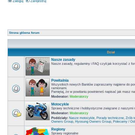
Zaloguj
Zarejestruj
Strona główna forum
Dział
Nasze zasady
Nasze zasady, regulaminy i FAQ czyli jak korzystać z fo
Powitalnia
Wszystkich nowych Banitów zapraszamy najpierw do powi
ramionami.
Pamiętaj, że w powitaniu powinieneś napisać jak masz na
Moderator:
Moderatorzy
Motocykle
Sprawy techniczne i hobbystyczne związane z naszymi
Moderator:
Moderatorzy
Poddziały:
Nasze motocykle
,
Porady techniczne
,
Zrób 
Owners Group
,
Hyosung Owners Group
,
Polecamy / O
Regiony
Sprawy regionalne