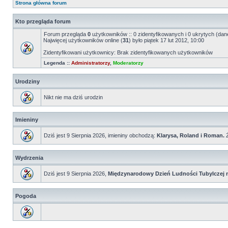
Strona główna forum
Kto przegląda forum
Forum przegląda
0
użytkowników :: 0 zidentyfikowanych i 0 ukrytych (dane
Najwięcej użytkowników online (
31
) było piątek 17 lut 2012, 10:00
Zidentyfikowani użytkownicy: Brak zidentyfikowanych użytkowników
Legenda ::
Administratorzy
,
Moderatorzy
Urodziny
Nikt nie ma dziś urodzin
Imieniny
Dziś jest 9 Sierpnia 2026, imieniny obchodzą:
Klarysa, Roland i Roman.
Ż
Wydrzenia
Dziś jest 9 Sierpnia 2026,
Międzynarodowy Dzień Ludności Tubylczej n
Pogoda