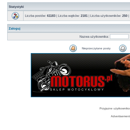
Statystyki
Liczba postów:
61183
| Liczba wątków:
2181
| Liczba użytkowników:
250
|
Zaloguj
Nazwa użytkownika:
Nieprzeczytane posty
Przyjazne użytkowniko
Advertisemen