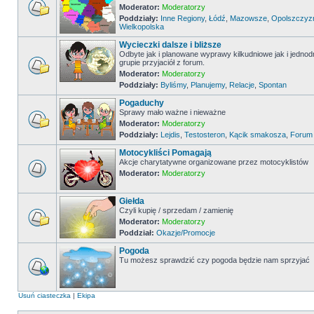
Moderator:
Moderatorzy
Poddziały:
Inne Regiony
,
Łódź
,
Mazowsze
,
Opolszczyz
Wielkopolska
Wycieczki dalsze i bliższe
Odbyte jak i planowane wyprawy kilkudniowe jak i jedno
grupie przyjaciół z forum.
Moderator:
Moderatorzy
Poddziały:
Byliśmy
,
Planujemy
,
Relacje
,
Spontan
Pogaduchy
Sprawy mało ważne i nieważne
Moderator:
Moderatorzy
Poddziały:
Lejdis
,
Testosteron
,
Kącik smakosza
,
Forum
Motocykliści Pomagają
Akcje charytatywne organizowane przez motocyklistów
Moderator:
Moderatorzy
Giełda
Czyli kupię / sprzedam / zamienię
Moderator:
Moderatorzy
Poddział:
Okazje/Promocje
Pogoda
Tu możesz sprawdzić czy pogoda będzie nam sprzyjać
Usuń ciasteczka
|
Ekipa