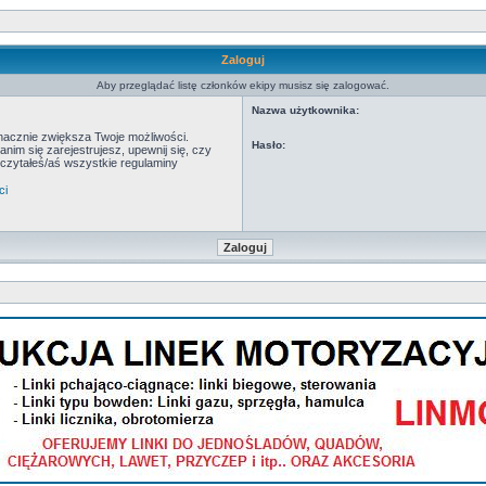
Zaloguj
Aby przeglądać listę członków ekipy musisz się zalogować.
Nazwa użytkownika:
znacznie zwiększa Twoje możliwości.
Hasło:
m się zarejestrujesz, upewnij się, czy
eczytałeś/aś wszystkie regulaminy
ci