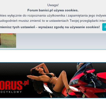
Uwaga!
Forum banici.pl używa cookies.
ies wyłącznie do rozpoznania użytkownika i zapamiętania jego indywid
 udogodnień musisz zmienić to w ustawieniach Twojej przeglądarki inte
Banici Azja
Forum miłośników chińskich motocykli, j
zmienisz tych ustawień - wyrażasz zgodę na używanie cookies!