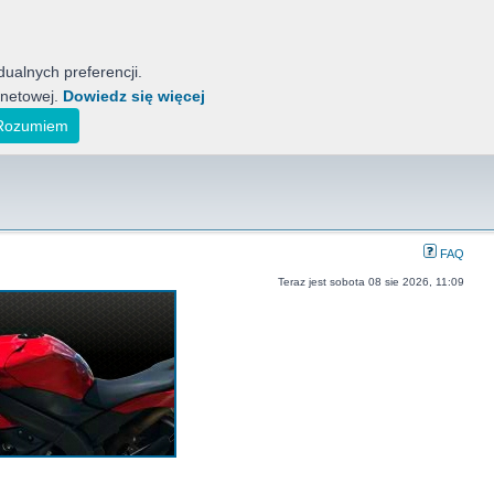
ualnych preferencji.
rnetowej.
Dowiedz się więcej
tyckich Motocykli
ak również koreańskich, indyjskich i japońskich.
Rozumiem
FAQ
Teraz jest sobota 08 sie 2026, 11:09