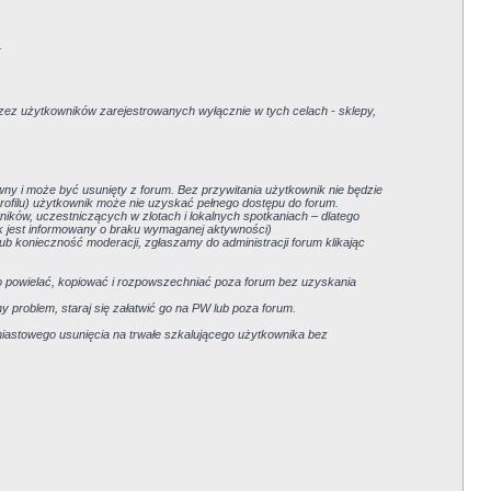
.
ez użytkowników zarejestrowanych wyłącznie w tych celach - sklepy,
ywny i może być usunięty z forum. Bez przywitania użytkownik nie będzie
 profilu) użytkownik może nie uzyskać pełnego dostępu do forum.
ków, uczestniczących w zlotach i lokalnych spotkaniach – dlatego
ik jest informowany o braku wymaganej aktywności)
ub konieczność moderacji, zgłaszamy do administracji forum klikając
no powielać, kopiować i rozpowszechniać poza forum bez uzyskania
ny problem, staraj się załatwić go na PW lub poza forum.
iastowego usunięcia na trwałe szkalującego użytkownika bez