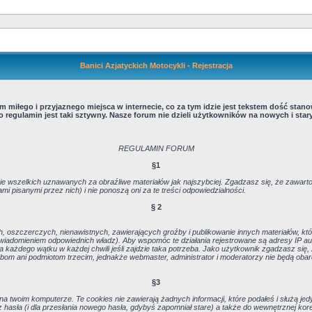
Banici Azjatyckich Motocykli - Rejestracja
miłego i przyjaznego miejsca w internecie, co za tym idzie jest tekstem dość stan
 regulamin jest taki sztywny. Nasze forum nie dzieli użytkowników na nowych i staryc
REGULAMIN FORUM
§1
e wszelkich uznawanych za obraźliwe materiałów jak najszybciej. Zgadzasz się, że zawarto
pisanymi przez nich) i nie ponoszą oni za te treści odpowiedzialności.
§ 2
h, oszczerczych, nienawistnych, zawierających groźby i publikowanie innych materiałów, 
owiadomieniem odpowiednich władz). Aby wspomóc te działania rejestrowane są adresy IP aut
każdego wątku w każdej chwili jeśli zajdzie taka potrzeba. Jako użytkownik zgadzasz się
bom ani podmiotom trzecim, jednakże webmaster, administrator i moderatorzy nie będą oba
§3
 twoim komputerze. Te cookies nie zawierają żadnych informacji, które podałeś i służą jedyn
 hasła (i dla przesłania nowego hasła, gdybyś zapomniał stare) a także do wewnętrznej kor