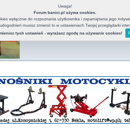
Uwaga!
Forum banici.pl używa cookies.
ies wyłącznie do rozpoznania użytkownika i zapamiętania jego indywid
 udogodnień musisz zmienić to w ustawieniach Twojej przeglądarki inte
Banici Azja
Forum miłośników chińskich motocykli, j
zmienisz tych ustawień - wyrażasz zgodę na używanie cookies!