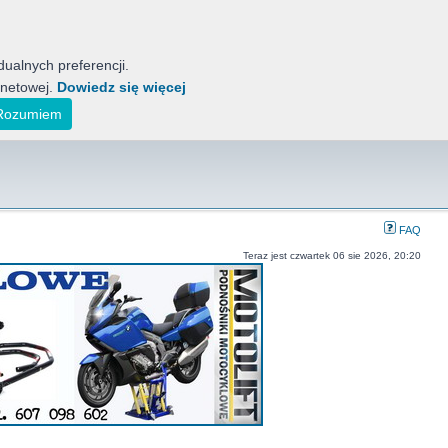
ualnych preferencji.
rnetowej.
Dowiedz się więcej
tyckich Motocykli
ak również koreańskich, indyjskich i japońskich.
Rozumiem
FAQ
Teraz jest czwartek 06 sie 2026, 20:20