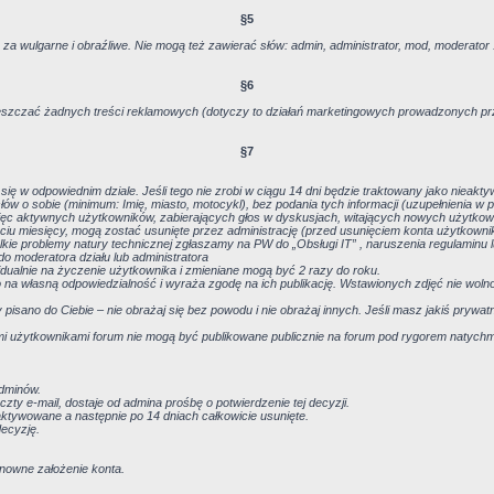
§5
wulgarne i obraźliwe. Nie mogą też zawierać słów: admin, administrator, mod, moderator 
§6
eszczać żadnych treści reklamowych (dotyczy to działań marketingowych prowadzonych prz
§7
ię w odpowiednim dziale. Jeśli tego nie zrobi w ciągu 14 dni będzie traktowany jako nieakt
łów o sobie (minimum: Imię, miasto, motocykl), bez podania tych informacji (uzupełnienia w
ięc aktywnych użytkowników, zabierających głos w dyskusjach, witających nowych użytkowni
ściu miesięcy, mogą zostać usunięte przez administrację (przed usunięciem konta użytkown
kie problemy natury technicznej zgłaszamy na PW do „Obsługi IT” , naruszenia regulaminu l
o moderatora działu lub administratora
dualnie na życzenie użytkownika i zmieniane mogą być 2 razy do roku.
o na własną odpowiedzialność i wyraża zgodę na ich publikację. Wstawionych zdjęć nie wol
 pisano do Ciebie – nie obrażaj się bez powodu i nie obrażaj innych. Jeśli masz jakiś prywat
i użytkownikami forum nie mogą być publikowane publicznie na forum pod rygorem natychm
adminów.
ty e-mail, dostaje od admina prośbę o potwierdzenie tej decyzji.
ktywowane a następnie po 14 dniach całkowicie usunięte.
ecyzję.
ponowne założenie konta.