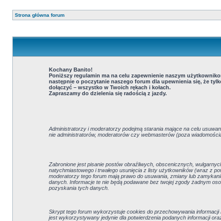
Strona główna forum
Kochany Banito!
Poniższy regulamin ma na celu zapewnienie naszym użytkownikom 
następnie o poczytanie naszego forum dla upewnienia się, że tylko
dołączyć – wszystko w Twoich rękach i kołach.
Zapraszamy do dzielenia się radością z jazdy.
Administratorzy i moderatorzy podejmą starania mające na celu usuwani
nie administratorów, moderatorów czy webmasterów (poza wiadomościami 
Zabronione jest pisanie postów obraźliwych, obscenicznych, wulgarnyc
natychmiastowego i trwałego usunięcia z listy użytkowników (wraz z p
moderatorzy tego forum mają prawo do usuwania, zmiany lub zamykania 
danych. Informacje te nie będą podawane bez twojej zgody żadnym oso
pozyskania tych danych.
Skrypt tego forum wykorzystuje cookies do przechowywania informacji na
jest wykorzystywany jedynie dla potwierdzenia podanych informacji oraz