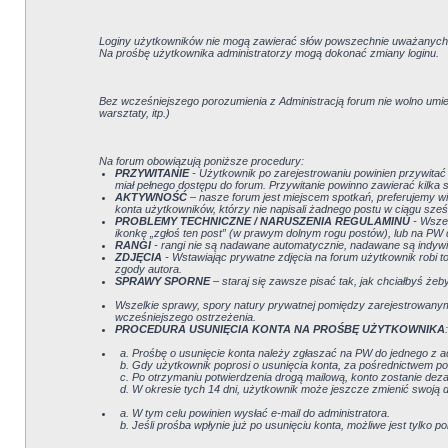
Loginy użytkowników nie mogą zawierać słów powszechnie uważanych za 
Na prośbę użytkownika administratorzy mogą dokonać zmiany loginu.
Bez wcześniejszego porozumienia z Administracją forum nie wolno umi
warsztaty, itp.)
Na forum obowiązują poniższe procedury:
PRZYWITANIE
- Użytkownik po zarejestrowaniu powinien przywitać s
miał pełnego dostępu do forum. Przywitanie powinno zawierać kilka s
AKTYWNOŚĆ
– nasze forum jest miejscem spotkań, preferujemy w
konta użytkowników, którzy nie napisali żadnego postu w ciągu sze
PROBLEMY TECHNICZNE / NARUSZENIA REGULAMINU
- Wszel
ikonkę „zgłoś ten post” (w prawym dolnym rogu postów), lub na PW d
RANGI
- rangi nie są nadawane automatycznie, nadawane są indywi
ZDJĘCIA
- Wstawiając prywatne zdjęcia na forum użytkownik robi t
zgody autora.
SPRAWY SPORNE
– staraj się zawsze pisać tak, jak chciałbyś żeby
Wszelkie sprawy, spory natury prywatnej pomiędzy zarejestrowanym
wcześniejszego ostrzeżenia.
PROCEDURA USUNIĘCIA KONTA NA PROŚBĘ UŻYTKOWNIKA
:
Prośbę o usunięcie konta należy zgłaszać na PW do jednego z 
Gdy użytkownik poprosi o usunięcia konta, za pośrednictwem pocz
Po otrzymaniu potwierdzenia drogą mailową, konto zostanie deza
W okresie tych 14 dni, użytkownik może jeszcze zmienić swoją d
W tym celu powinien wysłać e-mail do administratora.
Jeśli prośba wpłynie już po usunięciu konta, możliwe jest tylko 