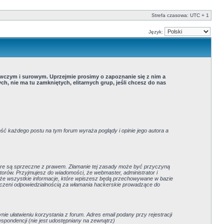
Strefa czasowa: UTC + 1
Język:
owczym i surowym. Uprzejmie prosimy o zapoznanie się z nim a
h, nie ma tu zamkniętych, elitarnych grup, jeśli chcesz do nas
ść każdego postu na tym forum wyraża poglądy i opinie jego autora a
które są sprzeczne z prawem. Złamanie tej zasady może być przyczyną
orów. Przyjmujesz do wiadomości, że webmaster, administrator i
, że wszystkie informacje, które wpiszesz będą przechowywane w bazie
rczeni odpowiedzialnością za włamania hackerskie prowadzące do
ie ułatwieniu korzystania z forum. Adres email podany przy rejestracji
espondencji (nie jest udostępniany na zewnątrz)