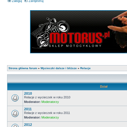
Zaloguj
Zarejestruj
Strona główna forum
»
Wycieczki dalsze i bliższe
»
Relacje
Dział
2010
Relacje z wycieczek w roku 2010
Moderator:
Moderatorzy
2011
Relacje z wycieczek w roku 2011
Moderator:
Moderatorzy
2012