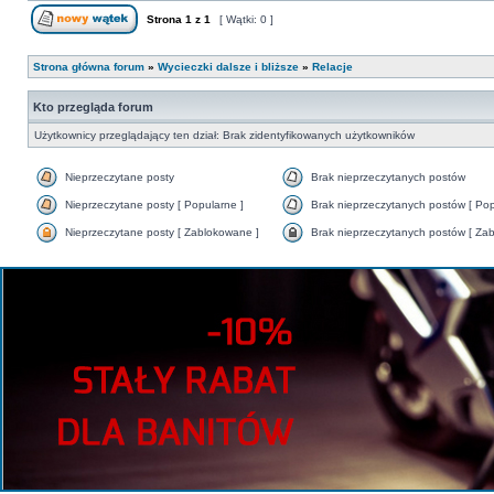
Strona
1
z
1
[ Wątki: 0 ]
Strona główna forum
»
Wycieczki dalsze i bliższe
»
Relacje
Kto przegląda forum
Użytkownicy przeglądający ten dział: Brak zidentyfikowanych użytkowników
Nieprzeczytane posty
Brak nieprzeczytanych postów
Nieprzeczytane posty [ Popularne ]
Brak nieprzeczytanych postów [ Pop
Nieprzeczytane posty [ Zablokowane ]
Brak nieprzeczytanych postów [ Za