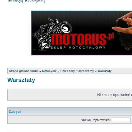
Zaloguj
Zarejestruj
Strona główna forum
»
Motocykle
»
Polecamy / Odradzamy
»
Warsztaty
Warsztaty
Nie masz uprawnień d
Zaloguj
Nazwa użytkownika: