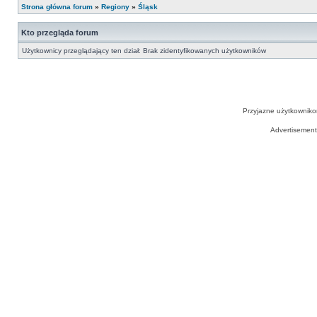
Strona główna forum
»
Regiony
»
Śląsk
Kto przegląda forum
Użytkownicy przeglądający ten dział: Brak zidentyfikowanych użytkowników
Przyjazne użytkowniko
Advertisemen