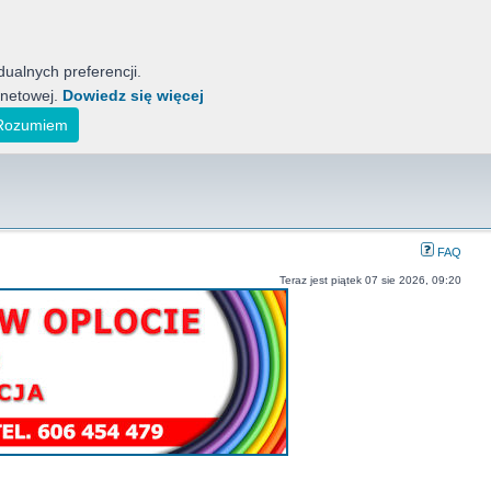
ualnych preferencji.
rnetowej.
Dowiedz się więcej
tyckich Motocykli
ak również koreańskich, indyjskich i japońskich.
Rozumiem
FAQ
Teraz jest piątek 07 sie 2026, 09:20