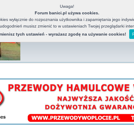
Uwaga!
Forum banici.pl używa cookies.
ies wyłącznie do rozpoznania użytkownika i zapamiętania jego indywid
 udogodnień musisz zmienić to w ustawieniach Twojej przeglądarki inte
Banici Azja
Forum miłośników chińskich motocykli, j
zmienisz tych ustawień - wyrażasz zgodę na używanie cookies!