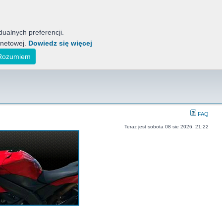
ualnych preferencji.
rnetowej.
Dowiedz się więcej
tyckich Motocykli
ak również koreańskich, indyjskich i japońskich.
Rozumiem
FAQ
Teraz jest sobota 08 sie 2026, 21:22