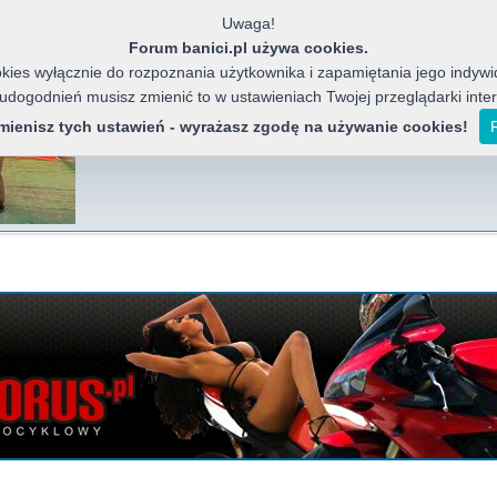
Uwaga!
Forum banici.pl używa cookies.
ies wyłącznie do rozpoznania użytkownika i zapamiętania jego indywid
 udogodnień musisz zmienić to w ustawieniach Twojej przeglądarki inte
Banici Azja
Forum miłośników chińskich motocykli, j
zmienisz tych ustawień - wyrażasz zgodę na używanie cookies!