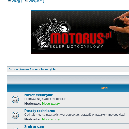
Zaloguj
Zarejestruj
Strona główna forum
»
Motocykle
Dział
Nasze motocykle
Pochwal się swoim motongiem
Moderator:
Moderatorzy
Porady techniczne
Co i jak można naprawić, wyregulować, ustawić w naszych motocyklach
Moderator:
Moderatorzy
Zrób to sam