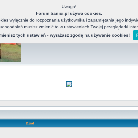
Uwaga!
Forum banici.pl używa cookies.
ies wyłącznie do rozpoznania użytkownika i zapamiętania jego indywid
 udogodnień musisz zmienić to w ustawieniach Twojej przeglądarki inte
Banici Azja
Forum miłośników chińskich motocykli, j
zmienisz tych ustawień - wyrażasz zgodę na używanie cookies!
Dział