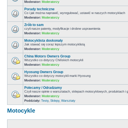
Moderator:
Moderatorzy
Porady techniczne
Co i jak można naprawić, wyregulować, ustawić w naszych motocyklach
Moderator:
Moderatorzy
Zrób to sam
czyli nasze patenty, modyfikacje i drobne usprawnienia
Moderator:
Moderatorzy
Motocyklista doskonały
Jak stawać się coraz lepszym motocyklistą
Moderator:
Moderatorzy
China Motors Owners Group
Wszystko co dotyczy Chińskich motocykli
Moderator:
Moderatorzy
Hyosung Owners Group
Wszystko co dotyczy motocykli marki Hyosung
Moderator:
Moderatorzy
Polecamy / Odradzamy
Czyli nasze opinie o warsztatach, sklepach motocyklowych, produktach 
Moderator:
Moderatorzy
Poddziały:
Testy
,
Sklepy
,
Warsztaty
Motocykle