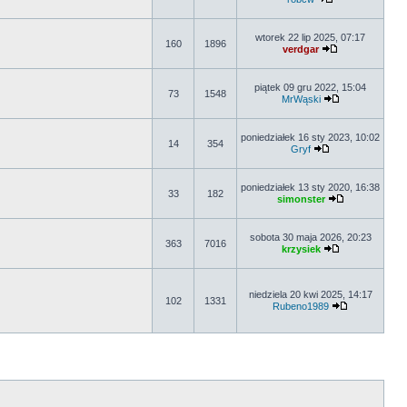
wtorek 22 lip 2025, 07:17
160
1896
verdgar
piątek 09 gru 2022, 15:04
73
1548
MrWąski
poniedziałek 16 sty 2023, 10:02
14
354
Gryf
poniedziałek 13 sty 2020, 16:38
33
182
simonster
sobota 30 maja 2026, 20:23
363
7016
krzysiek
niedziela 20 kwi 2025, 14:17
102
1331
Rubeno1989