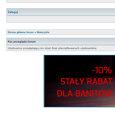
Zaloguj
Strona główna forum
»
Motocykle
Kto przegląda forum
Użytkownicy przeglądający ten dział: Brak zidentyfikowanych użytkowników