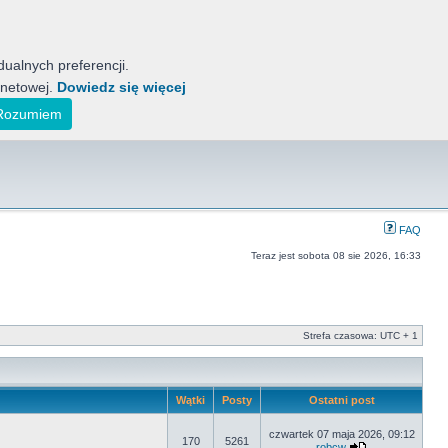
ualnych preferencji.
rnetowej.
Dowiedz się więcej
tyckich Motocykli
ak również koreańskich, indyjskich i japońskich.
Rozumiem
FAQ
Teraz jest sobota 08 sie 2026, 16:33
Strefa czasowa: UTC + 1
Wątki
Posty
Ostatni post
czwartek 07 maja 2026, 09:12
170
5261
robcw