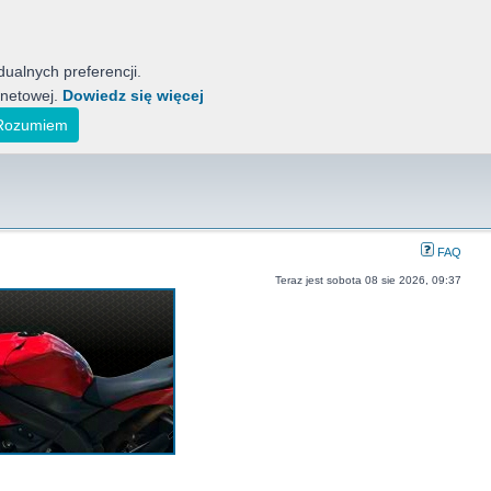
ualnych preferencji.
rnetowej.
Dowiedz się więcej
tyckich Motocykli
ak również koreańskich, indyjskich i japońskich.
Rozumiem
FAQ
Teraz jest sobota 08 sie 2026, 09:37