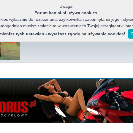
Uwaga!
Forum banici.pl używa cookies.
ies wyłącznie do rozpoznania użytkownika i zapamiętania jego indywid
 udogodnień musisz zmienić to w ustawieniach Twojej przeglądarki inte
Banici Azja
Forum miłośników chińskich motocykli, j
zmienisz tych ustawień - wyrażasz zgodę na używanie cookies!