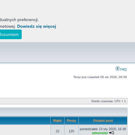
ualnych preferencji.
rnetowej.
Dowiedz się więcej
tyckich Motocykli
ak również koreańskich, indyjskich i japońskich.
Rozumiem
FAQ
Teraz jest czwartek 06 sie 2026, 06:59
Strefa czasowa: UTC + 1
Wątki
Posty
Ostatni post
poniedziałek 13 sty 2020, 16:38
22
125
simonster