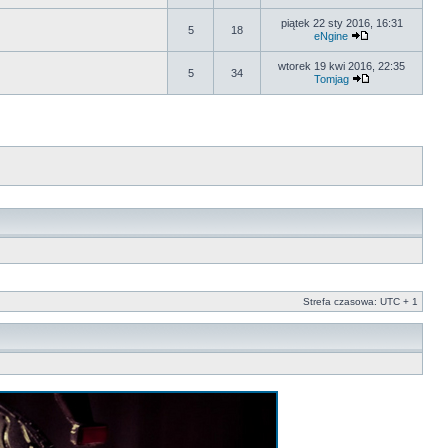
piątek 22 sty 2016, 16:31
5
18
eNgine
wtorek 19 kwi 2016, 22:35
5
34
Tomjag
Strefa czasowa: UTC + 1