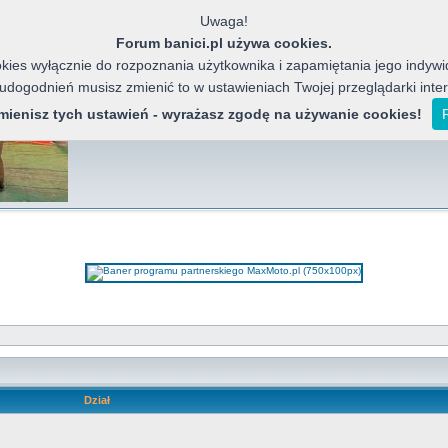
Uwaga!
Forum banici.pl używa cookies.
ies wyłącznie do rozpoznania użytkownika i zapamiętania jego indywid
 udogodnień musisz zmienić to w ustawieniach Twojej przeglądarki inte
Banici Azja
Forum miłośników chińskich motocykli, j
zmienisz tych ustawień - wyrażasz zgodę na używanie cookies!
Dział