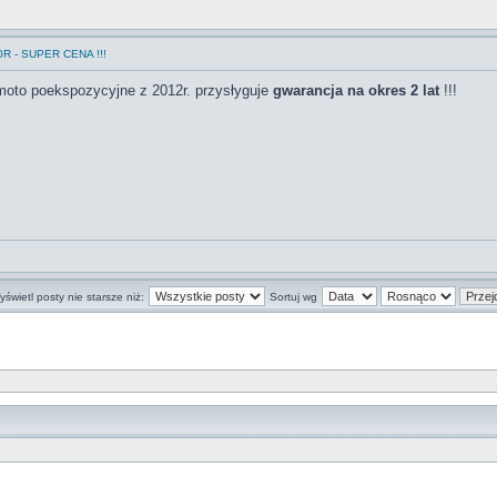
R - SUPER CENA !!!
moto poekspozycyjne z 2012r. przysłyguje
gwarancja na okres 2 lat
!!!
świetl posty nie starsze niż:
Sortuj wg