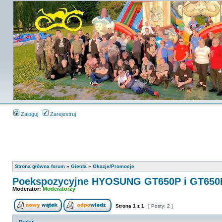
Zaloguj
Zarejestruj
Strona główna forum
»
Giełda
»
Okazje/Promocje
Poekspozycyjne HYOSUNG GT650P i GT650R
Moderator:
Moderatorzy
Strona
1
z
1
[ Posty: 2 ]
Drukuj