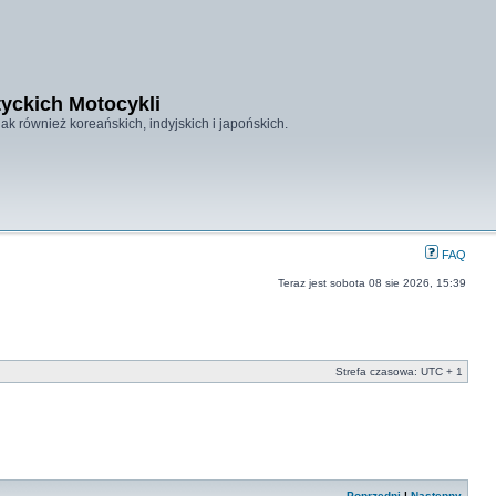
tyckich Motocykli
ak również koreańskich, indyjskich i japońskich.
FAQ
Teraz jest sobota 08 sie 2026, 15:39
Strefa czasowa: UTC + 1
Poprzedni
|
Następny