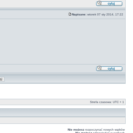
Napisane:
wtorek 07 sty 2014, 17:22
Strefa czasowa: UTC + 1
Nie możesz
rozpoczynać nowych wątków
Nie możesz
odpowiadać w wątkach