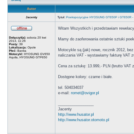
Autor
Jacenty
Tytuł:
Poekspozycyjne HYOSUNG GT650P i GT650R - 
Witam Wszystkich i przedstawiam rewelac
Dołączył(a):
sobota 20 kwi
Mamy do zaoferowania ostatnie sztuki 
2013, 11:26
Posty:
39
Lokalizacja:
Opole
Motocykle są (jak) nowe, rocznik 2012, bez 
Płeć:
Banita
Motocykl:
HYOSUNG GV650
naliczania VAT - wystawiamy fakturę VAT z
Aquila, HYOSUNG GTP650
Cena za sztukę: 13.999,- PLN (brutto VAT z
Dostępne kolory: czarne i białe.
tel. 504034037
e-mail:
romet@ovigor.pl
_________________
Jacenty
http://www.husator.pl
http://www.husator.otomoto.pl