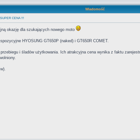
Wiadomość
SUPER CENA !!!
yjną okazję dla szukających nowego moto
poekspozycyjne HYOSUNG GT650P (naked) i GT650R COMET.
przebiegu i śladów użytkowania. Ich atrakcyjna cena wynika z faktu zarejest
wolniony.
w).