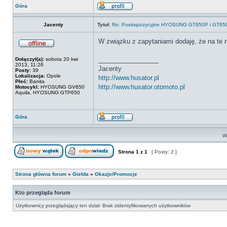
Góra
Jacenty
Tytuł:
Re: Poekspozycyjne HYOSUNG GT650P i GT650
W związku z zapytaniami dodaję, że na te 
_________________
Dołączył(a):
sobota 20 kwi
2013, 11:26
Jacenty
Posty:
39
Lokalizacja:
Opole
http://www.husator.pl
Płeć:
Banita
http://www.husator.otomoto.pl
Motocykl:
HYOSUNG GV650
Aquila, HYOSUNG GTP650
Góra
Wy
Strona
1
z
1
[ Posty: 2 ]
Strona główna forum
»
Giełda
»
Okazje/Promocje
Kto przegląda forum
Użytkownicy przeglądający ten dział: Brak zidentyfikowanych użytkowników